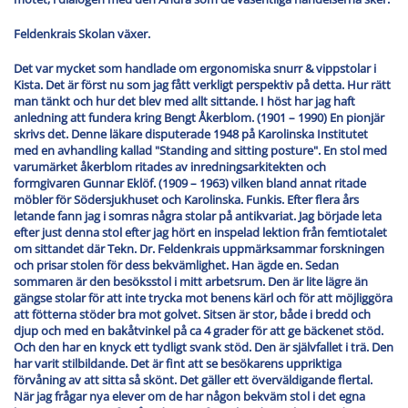
Feldenkrais Skolan växer.
Det var mycket som handlade om ergonomiska snurr & vippstolar i
Kista. Det är först nu som jag fått verkligt perspektiv på detta. Hur rätt
man tänkt och hur det blev med allt sittande. I höst har jag haft
anledning att fundera kring Bengt Åkerblom. (1901 – 1990) En pionjär
skrivs det. Denne läkare disputerade 1948 på Karolinska Institutet
med en avhandling kallad "Standing and sitting posture". En stol med
varumärket åkerblom ritades av inredningsarkitekten och
formgivaren Gunnar Eklöf. (1909 – 1963) vilken bland annat ritade
möbler för Södersjukhuset och Karolinska. Funkis. Efter flera års
letande fann jag i somras några stolar på antikvariat. Jag började leta
efter just denna stol efter jag hört en inspelad lektion från femtiotalet
om sittandet där Tekn. Dr. Feldenkrais uppmärksammar forskningen
och prisar stolen för dess bekvämlighet. Han ägde en. Sedan
sommaren är den besöksstol i mitt arbetsrum. Den är lite lägre än
gängse stolar för att inte trycka mot benens kärl och för att möjliggöra
att fötterna stöder bra mot golvet. Sitsen är stor, både i bredd och
djup och med en bakåtvinkel på ca 4 grader för att ge bäckenet stöd.
Och den har en knyck ett tydligt svank stöd. Den är självfallet i trä. Den
har varit stilbildande. Det är fint att se besökarens uppriktiga
förvåning av att sitta så skönt. Det gäller ett överväldigande flertal.
När jag frågar nya elever om de har någon bekväm stol i det egna