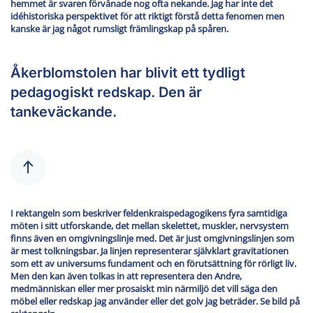
hemmet är svaren förvånade nog ofta nekande. Jag har inte det
idéhistoriska perspektivet för att riktigt förstå detta fenomen men
kanske är jag något rumsligt främlingskap på spåren.
Åkerblomstolen har blivit ett tydligt
pedagogiskt redskap. Den är
tankeväckande.
I rektangeln som beskriver feldenkraispedagogikens fyra samtidiga
möten i sitt utforskande, det mellan skelettet, muskler, nervsystem
finns även en omgivningslinje med. Det är just omgivningslinjen som
är mest tolkningsbar. Ja linjen representerar självklart gravitationen
som ett av universums fundament och en förutsättning för rörligt liv.
Men den kan även tolkas in att representera den Andre,
medmänniskan eller mer prosaiskt min närmiljö det vill säga den
möbel eller redskap jag använder eller det golv jag beträder. Se bild på