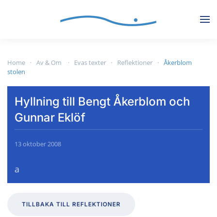
Skip to main content
Home
Av & Om
Evas texter
Reflektioner
Åkerblom
stolen
Hyllning till Bengt Åkerblom och
Gunnar Eklöf
13 oktober 2008
a
TILLBAKA TILL REFLEKTIONER