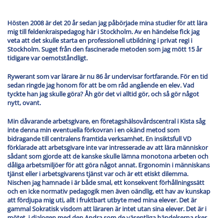
Hösten 2008 är det 20 år sedan jag påbörjade mina studier för att lära
mig till feldenkraispedagog här i Stockholm. Av en händelse fick jag
veta att det skulle starta en professionell utbildning i privat regi i
Stockholm. Suget från den fascinerade metoden som jag mött 15 år
tidigare var oemotståndligt.
Rywerant som var lärare är nu 86 år undervisar fortfarande. För en tid
sedan ringde jag honom för att be om råd angående en elev. Vad
tyckte han jag skulle göra? Åh gör det vi alltid gör, och så gör något
nytt, ovant.
Min dåvarande arbetsgivare, en företagshälsovårdscentral i Kista såg
inte denna min eventuella förkovran i en okänd metod som
bidragande till centralens framtida verksamhet. En insiktsfull VD
förklarade att arbetsgivare inte var intresserade av att lära människor
sådant som gjorde att de kanske skulle lämna monotona arbeten och
dåliga arbetsmiljöer för att göra något annat. Ergonomin i människans
tjänst eller i arbetsgivarens tjänst var och är ett etiskt dilemma.
Nischen jag hamnade i är både smal, ett konsekvent förhållningssätt
och en icke normativ pedagogik men även oändlig, ett hav av kunskap
att fördjupa mig uti, allt i fruktbart utbyte med mina elever. Det är
gammal Sokratisk visdom att läraren är intet utan sina elever. Det är i
mötet, i dialogen med den Andra som de väsentliga händelserna sker.