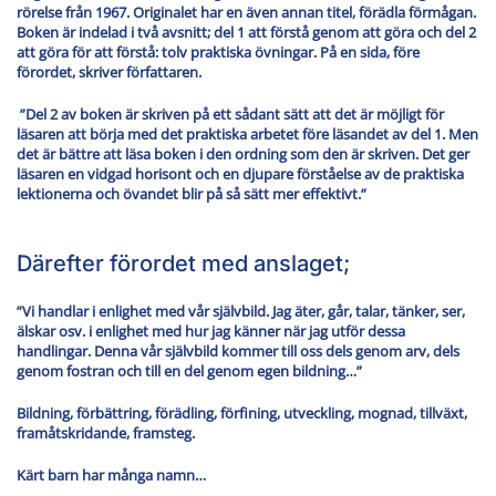
rörelse från 1967. Originalet har en även annan titel, förädla förmågan.
Boken är indelad i två avsnitt; del 1 att förstå genom att göra och del 2
att göra för att förstå: tolv praktiska övningar. På en sida, före
förordet, skriver författaren.
”Del 2 av boken är skriven på ett sådant sätt att det är möjligt för
läsaren att börja med det praktiska arbetet före läsandet av del 1. Men
det är bättre att läsa boken i den ordning som den är skriven. Det ger
läsaren en vidgad horisont och en djupare förståelse av de praktiska
lektionerna och övandet blir på så sätt mer effektivt.”
Därefter förordet med anslaget;
”Vi handlar i enlighet med vår självbild. Jag äter, går, talar, tänker, ser,
älskar osv. i enlighet med hur jag känner när jag utför dessa
handlingar. Denna vår självbild kommer till oss dels genom arv, dels
genom fostran och till en del genom egen bildning…”
Bildning, förbättring, förädling, förfining, utveckling, mognad, tillväxt,
framåtskridande, framsteg.
Kärt barn har många namn…