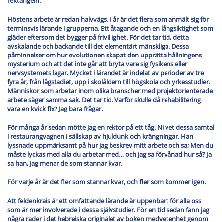
rektangeln.
Höstens arbete är redan halvvägs. I år är det flera som anmält sig för
terminsvis lärande i grupperna. Ett åtagande och en långsiktighet som
gläder eftersom det bygger på frivillighet. För det tar tid, detta
avskalande och backande till det elementärt mänskliga. Dessa
påminnelser om hur evolutionen skapat den upprätta hållningens
mysterium och att det inte går att bryta vare sig fysikens eller
nervsystemets lagar. Mycket i lärandet är indelat av perioder av tre
fyra år, från lågstadiet, upp i skolåldern till högskola och yrkesstudier.
Människor som arbetar inom olika branscher med projektorienterade
arbete säger samma sak. Det tar tid. Varför skulle då rehabilitering
vara en kvick fix? Jag bara frågar.
För många år sedan mötte jag en rektor på ett tåg. Ni vet dessa samtal
i restaurangvagnen i sällskap av hjuldunk och krängningar. Han
lyssnade uppmärksamt på hur jag beskrev mitt arbete och sa; Men du
måste lyckas med alla du arbetar med… och jag sa förvånad hur så? Ja
sa han, jag menar de som stannar kvar.
För varje år är det fler som stannar kvar, och fler som kommer igen.
Att feldenkrais är ett omfattande lärande är uppenbart för alla oss
som är mer involverade i dessa självstudier. För en tid sedan fann jag
några rader i det hebreiska originalet av boken medvetenhet genom