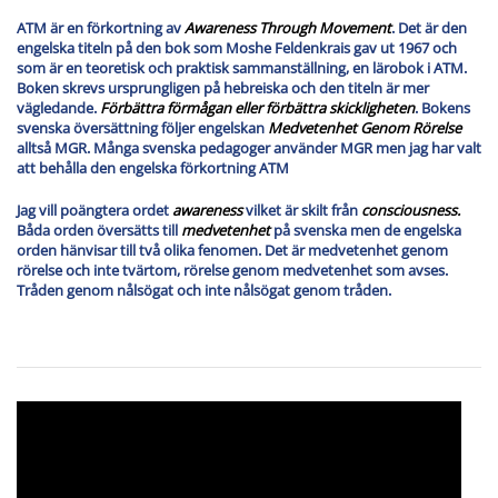
ATM är en förkortning av
Awareness Through Movement
. Det är den
engelska titeln på den bok som Moshe Feldenkrais gav ut 1967 och
som är en teoretisk och praktisk sammanställning, en lärobok i ATM.
Boken skrevs ursprungligen på hebreiska och den titeln är mer
vägledande.
Förbättra förmågan eller förbättra skickligheten
. Bokens
svenska översättning följer engelskan
Medvetenhet Genom Rörelse
alltså MGR. Många svenska pedagoger använder MGR men jag har valt
att behålla den engelska förkortning ATM
Jag vill poängtera ordet
awareness
vilket är skilt från
consciousness.
Båda orden översätts till
medvetenhet
på svenska men de engelska
orden hänvisar till två olika fenomen. Det är medvetenhet genom
rörelse och inte tvärtom, rörelse genom medvetenhet som avses.
Tråden genom nålsögat och inte nålsögat genom tråden.