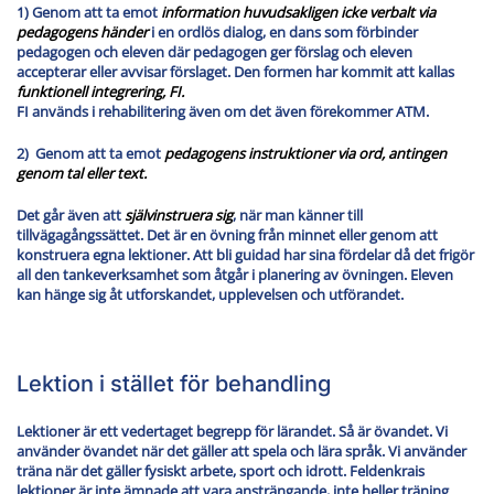
1) Genom att ta emot
information huvudsakligen icke verbalt via
pedagogens händer
i en ordlös dialog, en dans som förbinder
pedagogen och eleven där pedagogen ger förslag och eleven
accepterar eller avvisar förslaget. Den formen har kommit att kallas
funktionell integrering, FI.
FI används i rehabilitering även om det även förekommer ATM.
2) Genom att ta emot
pedagogens instruktioner via ord, antingen
genom tal eller text.
Det går även att
självinstruera sig
, när man känner till
tillvägagångssättet. Det är en övning från minnet eller genom att
konstruera egna lektioner. Att bli guidad har sina fördelar då det frigör
all den tankeverksamhet som åtgår i planering av övningen. Eleven
kan hänge sig åt utforskandet, upplevelsen och utförandet.
Lektion i stället för behandling
Lektioner är ett vedertaget begrepp för lärandet. Så är övandet. Vi
använder övandet när det gäller att spela och lära språk. Vi använder
träna när det gäller fysiskt arbete, sport och idrott. Feldenkrais
lektioner är inte ämnade att vara ansträngande, inte heller träning