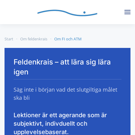
Skip to main content
Start
Om feldenkrais
Om FI och ATM
Feldenkrais – att lära sig lära
igen
Säg inte i början vad det slutgiltiga målet
ska bli
Lektioner är ett agerande som är
subjektivt, indivduellt och
upplevelsebaserat.