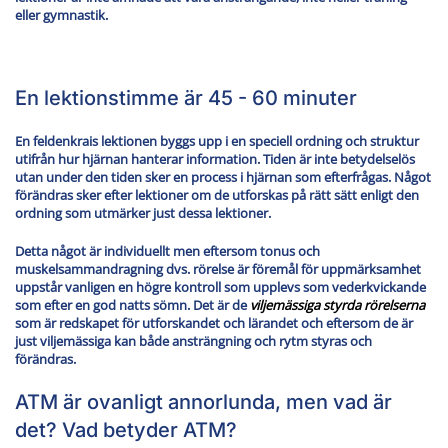
eller gymnastik.
En lektionstimme är 45 - 60 minuter
En feldenkrais lektionen byggs upp i en speciell ordning och struktur
utifrån hur hjärnan hanterar information. Tiden är inte betydelselös
utan under den tiden sker en process i hjärnan som efterfrågas. Något
förändras sker efter lektioner om de utforskas på rätt sätt enligt den
ordning som utmärker just dessa lektioner.
Detta något är individuellt men eftersom tonus och
muskelsammandragning dvs. rörelse är föremål för uppmärksamhet
uppstår vanligen en högre kontroll som upplevs som vederkvickande
som efter en god natts sömn. Det är de
viljemässiga styrda rörelserna
som är redskapet för utforskandet och lärandet och eftersom de är
just viljemässiga kan både ansträngning och rytm styras och
förändras.
ATM är ovanligt annorlunda, men vad är
det?
Vad betyder ATM?