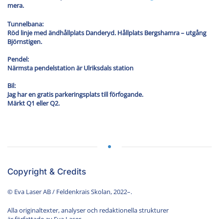
mera.
Tunnelbana:
Röd linje med ändhållplats Danderyd. Hållplats Bergshamra – utgång
Björnstigen.
Pendel:
Närmsta pendelstation är Ulriksdals station
Bil:
Jag har en gratis parkeringsplats till förfogande.
Märkt Q1 eller Q2.
Copyright & Credits
© Eva Laser AB / Feldenkrais Skolan, 2022–.
Alla originaltexter, analyser och redaktionella strukturer
är författade av Eva Laser.