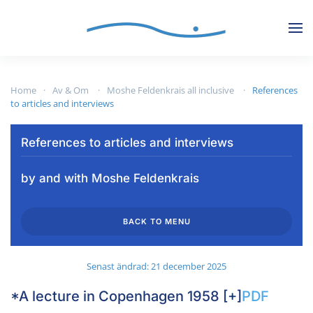
Skip to main content
Home
Av & Om
Moshe Feldenkrais all inclusive
References
to articles and interviews
References to articles and interviews
by and with Moshe Feldenkrais
BACK TO MENU
Senast ändrad: 21 december 2025
*A lecture in Copenhagen 1958 [+]
PDF