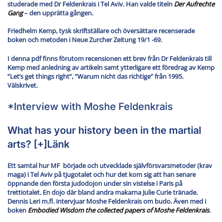
studerade med Dr Feldenkrais i Tel Aviv. Han valde titeln
Der Aufrechte
Gang
– den upprätta gången.
Friedhelm Kemp, tysk skriftställare och översättare recenserade
boken och metoden i Neue Zurcher Zeitung 19/1 -69.
I denna pdf finns förutom recensionen ett brev från Dr Feldenkrais till
Kemp med anledning av artikeln samt ytterligare ett föredrag av Kemp
”Let’s get things right”, ”Warum nicht das richtige” från 1995.
Välskrivet.
*Interview with Moshe Feldenkrais
What has your history been in the martial
arts?
[+]Länk
Ett samtal hur MF började och utvecklade självförsvarsmetoder (krav
maga) i Tel Aviv på tjugotalet och hur det kom sig att han senare
öppnande den första judodojon under sin vistelse i Paris på
trettiotalet. En dojo där bland andra makarna Julie Curie tränade.
Dennis Leri m.fl. intervjuar Moshe Feldenkrais om budo. Även med i
boken
Embodied Wisdom the collected papers of Moshe Feldenkrais
.