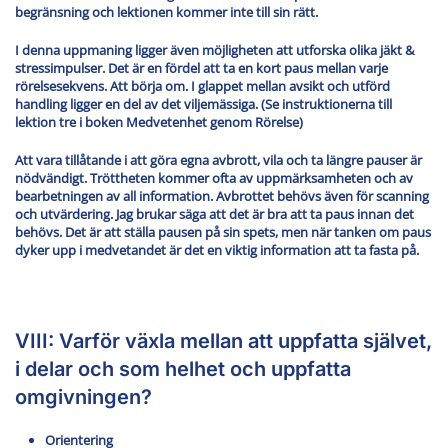
begränsning och lektionen kommer inte till sin rätt.
I denna uppmaning ligger även möjligheten att utforska olika jäkt &
stressimpulser. Det är en fördel att ta en kort paus mellan varje
rörelsesekvens. Att börja om. I glappet mellan avsikt och utförd
handling ligger en del av det viljemässiga. (Se instruktionerna till
lektion tre i boken Medvetenhet genom Rörelse)
Att vara tillåtande i att göra egna avbrott, vila och ta längre pauser är
nödvändigt. Tröttheten kommer ofta av uppmärksamheten och av
bearbetningen av all information. Avbrottet behövs även för scanning
och utvärdering. Jag brukar säga att det är bra att ta paus innan det
behövs. Det är att ställa pausen på sin spets, men när tanken om paus
dyker upp i medvetandet är det en viktig information att ta fasta på.
VIII: Varför växla mellan att uppfatta självet,
i delar och som helhet och uppfatta
omgivningen?
Orientering