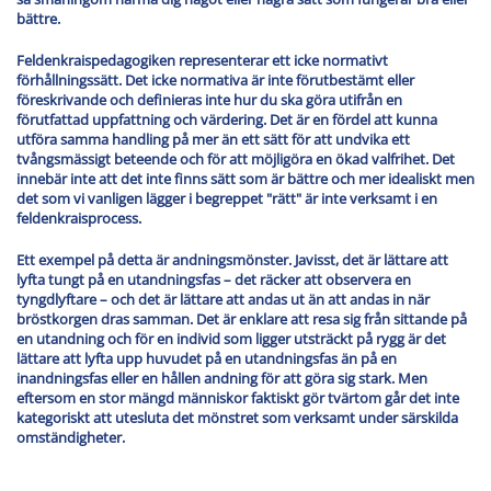
bättre.
Feldenkraispedagogiken representerar ett icke normativt
förhållningssätt. Det icke normativa är inte förutbestämt eller
föreskrivande och definieras inte hur du ska göra utifrån en
förutfattad uppfattning och värdering. Det är en fördel att kunna
utföra samma handling på mer än ett sätt för att undvika ett
tvångsmässigt beteende och för att möjligöra en ökad valfrihet. Det
innebär inte att det inte finns sätt som är bättre och mer idealiskt men
det som vi vanligen lägger i begreppet "rätt" är inte verksamt i en
feldenkraisprocess.
Ett exempel på detta är andningsmönster. Javisst, det är lättare att
lyfta tungt på en utandningsfas – det räcker att observera en
tyngdlyftare – och det är lättare att andas ut än att andas in när
bröstkorgen dras samman. Det är enklare att resa sig från sittande på
en utandning och för en individ som ligger utsträckt på rygg är det
lättare att lyfta upp huvudet på en utandningsfas än på en
inandningsfas eller en hållen andning för att göra sig stark. Men
eftersom en stor mängd människor faktiskt gör tvärtom går det inte
kategoriskt att utesluta det mönstret som verksamt under särskilda
omständigheter.