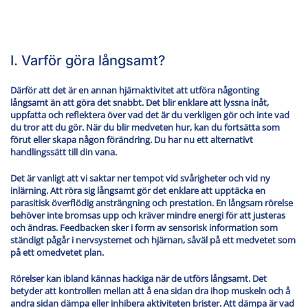
I. Varför göra långsamt?
Därför att det är en annan hjärnaktivitet att utföra någonting
långsamt än att göra det snabbt. Det blir enklare att lyssna inåt,
uppfatta och reflektera över vad det är du verkligen gör och inte vad
du tror att du gör. När du blir medveten hur, kan du fortsätta som
förut eller skapa någon förändring. Du har nu ett alternativt
handlingssätt till din vana.
Det är vanligt att vi saktar ner tempot vid svårigheter och vid ny
inlärning. Att röra sig långsamt gör det enklare att upptäcka en
parasitisk överflödig ansträngning och prestation. En långsam rörelse
behöver inte bromsas upp och kräver mindre energi för att justeras
och ändras. Feedbacken sker i form av sensorisk information som
ständigt pågår i nervsystemet och hjärnan, såväl på ett medvetet som
på ett omedvetet plan.
Rörelser kan ibland kännas hackiga när de utförs långsamt. Det
betyder att kontrollen mellan att å ena sidan dra ihop muskeln och å
andra sidan dämpa eller inhibera aktiviteten brister. Att dämpa är vad