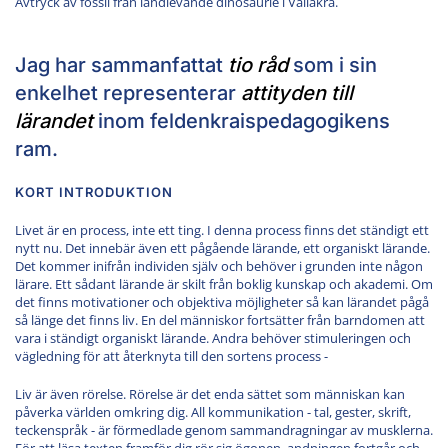
Avtryck av fossil från landlevande dinosaurie i Vallåkra.
Jag har sammanfattat
tio råd
som i sin
enkelhet representerar
attityden till
lärandet
inom feldenkraispedagogikens
ram.
KORT INTRODUKTION
Livet är en process, inte ett ting. I denna process finns det ständigt ett
nytt nu. Det innebär även ett pågående lärande, ett organiskt lärande.
Det kommer inifrån individen själv och behöver i grunden inte någon
lärare. Ett sådant lärande är skilt från boklig kunskap och akademi. Om
det finns motivationer och objektiva möjligheter så kan lärandet pågå
så länge det finns liv. En del människor fortsätter från barndomen att
vara i ständigt organiskt lärande. Andra behöver stimuleringen och
vägledning för att återknyta till den sortens process -
Liv är även rörelse. Rörelse är det enda sättet som människan kan
påverka världen omkring dig. All kommunikation - tal, gester, skrift,
teckenspråk - är förmedlade genom sammandragningar av musklerna.
För att läsa texten framför dig rör sig ögonen, andningen fortgår och