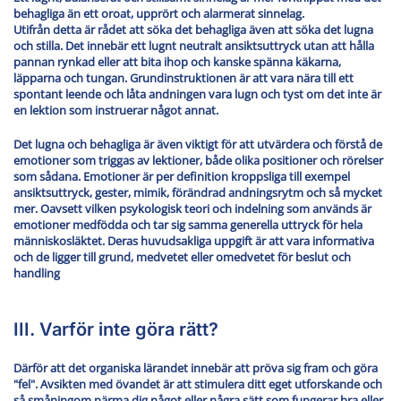
behagliga än ett oroat, upprört och alarmerat sinnelag.
Utifrån detta är rådet att söka det behagliga även att söka det lugna
och stilla. Det innebär ett lugnt neutralt ansiktsuttryck utan att hålla
pannan rynkad eller att bita ihop och kanske spänna käkarna,
läpparna och tungan. Grundinstruktionen är att vara nära till ett
spontant leende och låta andningen vara lugn och tyst om det inte är
en lektion som instruerar något annat.
Det lugna och behagliga är även viktigt för att utvärdera och förstå de
emotioner som triggas av lektioner, både olika positioner och rörelser
som sådana. Emotioner är per definition kroppsliga till exempel
ansiktsuttryck, gester, mimik, förändrad andningsrytm och så mycket
mer. Oavsett vilken psykologisk teori och indelning som används är
emotioner medfödda och tar sig samma generella uttryck för hela
människosläktet. Deras huvudsakliga uppgift är att vara informativa
och de ligger till grund, medvetet eller omedvetet för beslut och
handling
III. Varför inte göra rätt?
Därför att det organiska lärandet innebär att pröva sig fram och göra
"fel". Avsikten med övandet är att stimulera ditt eget utforskande och
så småningom närma dig något eller några sätt som fungerar bra eller