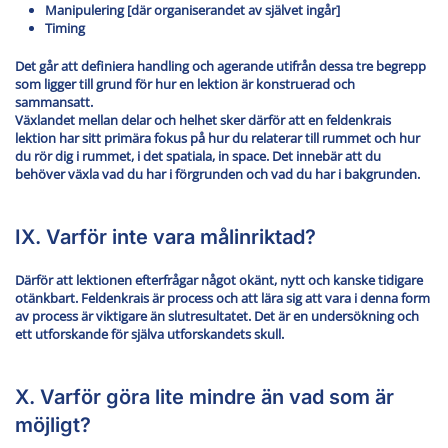
Manipulering [där organiserandet av självet ingår]
Timing
Det går att definiera handling och agerande utifrån dessa tre begrepp
som ligger till grund för hur en lektion är konstruerad och
sammansatt.
Växlandet mellan delar och helhet sker därför att en feldenkrais
lektion har sitt primära fokus på hur du relaterar till rummet och hur
du rör dig i rummet, i det spatiala, in space. Det innebär att du
behöver växla vad du har i förgrunden och vad du har i bakgrunden.
IX. Varför inte vara målinriktad?
Därför att lektionen efterfrågar något okänt, nytt och kanske tidigare
otänkbart. Feldenkrais är process och att lära sig att vara i denna form
av process är viktigare än slutresultatet. Det är en undersökning och
ett utforskande för själva utforskandets skull.
X. Varför göra lite mindre än vad som är
möjligt?