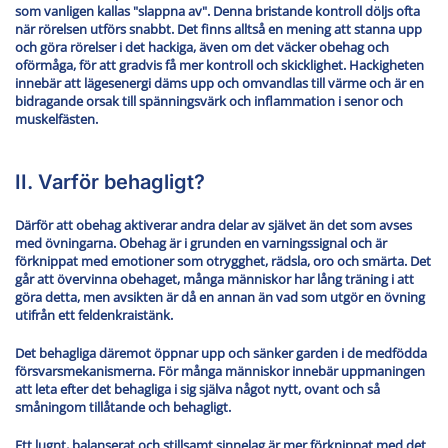
som vanligen kallas "slappna av". Denna bristande kontroll döljs ofta
när rörelsen utförs snabbt. Det finns alltså en mening att stanna upp
och göra rörelser i det hackiga, även om det väcker obehag och
oförmåga, för att gradvis få mer kontroll och skicklighet. Hackigheten
innebär att lägesenergi däms upp och omvandlas till värme och är en
bidragande orsak till spänningsvärk och inflammation i senor och
muskelfästen.
II. Varför behagligt?
Därför att obehag aktiverar andra delar av självet än det som avses
med övningarna. Obehag är i grunden en varningssignal och är
förknippat med emotioner som otrygghet, rädsla, oro och smärta. Det
går att övervinna obehaget, många människor har lång träning i att
göra detta, men avsikten är då en annan än vad som utgör en övning
utifrån ett feldenkraistänk.
Det behagliga däremot öppnar upp och sänker garden i de medfödda
försvarsmekanismerna. För många människor innebär uppmaningen
att leta efter det behagliga i sig själva något nytt, ovant och så
småningom tillåtande och behagligt.
Ett lugnt, balanserat och stillsamt sinnelag är mer förknippat med det