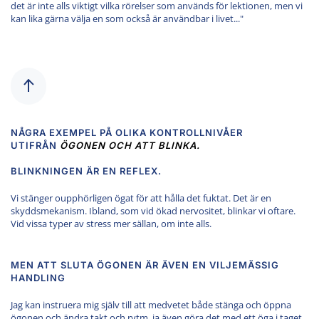
det är inte alls viktigt vilka rörelser som används för lektionen, men vi
kan lika gärna välja en som också är användbar i livet..."
NÅGRA EXEMPEL PÅ OLIKA KONTROLLNIVÅER
UTIFRÅN
ÖGONEN OCH ATT
BLINKA.
BLINKNINGEN ÄR EN REFLEX.
Vi stänger oupphörligen ögat för att hålla det fuktat. Det är en
skyddsmekanism. Ibland, som vid ökad nervositet, blinkar vi oftare.
Vid vissa typer av stress mer sällan, om inte alls.
MEN ATT SLUTA ÖGONEN ÄR ÄVEN EN VILJEMÄSSIG
HANDLING
Jag kan instruera mig själv till att medvetet både stänga och öppna
ögonen och ändra takt och rytm, ja även göra det med ett öga i taget.