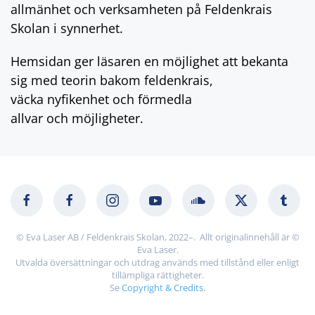
allmänhet och verksamheten på Feldenkrais
Skolan i synnerhet.
Hemsidan ger läsaren en möjlighet att bekanta
sig med teorin bakom feldenkrais,
väcka nyfikenhet och förmedla
allvar och möjligheter.
© Eva Laser AB / Feldenkrais Skolan, 2022–. Allt originalinnehåll är ©
Eva Laser.
Utvalda översättningar och utdrag används med tillstånd eller enligt
tillämpliga rättigheter.
Se
Copyright & Credits
.