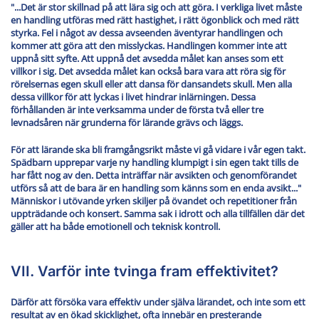
"...Det är stor skillnad på att lära sig och att göra. I verkliga livet måste
en handling utföras med rätt hastighet, i rätt ögonblick och med rätt
styrka. Fel i något av dessa avseenden äventyrar handlingen och
kommer att göra att den misslyckas. Handlingen kommer inte att
uppnå sitt syfte. Att uppnå det avsedda målet kan anses som ett
villkor i sig. Det avsedda målet kan också bara vara att röra sig för
rörelsernas egen skull eller att dansa för dansandets skull. Men alla
dessa villkor för att lyckas i livet hindrar inlärningen. Dessa
förhållanden är inte verksamma under de första två eller tre
levnadsåren när grunderna för lärande grävs och läggs.
För att lärande ska bli framgångsrikt måste vi gå vidare i vår egen takt.
Spädbarn upprepar varje ny handling klumpigt i sin egen takt tills de
har fått nog av den. Detta inträffar när avsikten och genomförandet
utförs så att de bara är en handling som känns som en enda avsikt..."
Människor i utövande yrken skiljer på övandet och repetitioner från
uppträdande och konsert. Samma sak i idrott och alla tillfällen där det
gäller att ha både emotionell och teknisk kontroll.
VII. Varför inte tvinga fram effektivitet?
Därför att försöka vara effektiv under själva lärandet, och inte som ett
resultat av en ökad skicklighet, ofta innebär en presterande