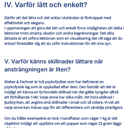
IV. Varför lätt och enkelt?
Därför att det lätta och det enkla i slutändan är förknippat med
effektivitet och elegans.
I uppmaningen att göra det lätt och enkelt finns möjligheten att delta i
lektioner trots smärta, skador och andra begränsningar. Det allra
lättaste är att utföra lektionen som en visualisering det vill säga att du
enbart föreställer dig att du utför instruktionen för din inre syn.
V. Varför känns skillnader lättare när
ansträngningen är liten?
Weber & Fechner är två psykofysiker som har definierat en
psykofysisk lag som är uppkallad efter dem. Den fastslår att det är
möjligt att känna en fyrtiondels skillnad när det gäller tyngder alltså
ett förhållande 1/40. Varje sinne har olika mått. Att höra skillnad i
ljudstyrkan, att avgöra små skillnader i smak och så vidare. Vi vet att
varje sinne kan tränas upp för att differentiera och särskilja ytterligare.
Om du håller exempelvis en bok i handflatan som väger 1 kg är det
objektivt möjligt att uppfatta om ett papper som väger 25 gram läggs