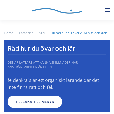
Skip to main content
Home
Lärandet
ATM
10 råd hur du övar ATM & feldenkrais
Råd hur du övar och lär
DET ÄR LÄTTARE ATT KÄNNA SKILLNADER NÄR
ANSTRÄNGNINGEN ÄR LITEN.
feldenkrais är ett organiskt lärande där det
inte finns rätt och fel.
TILLBAKA TILL MENYN