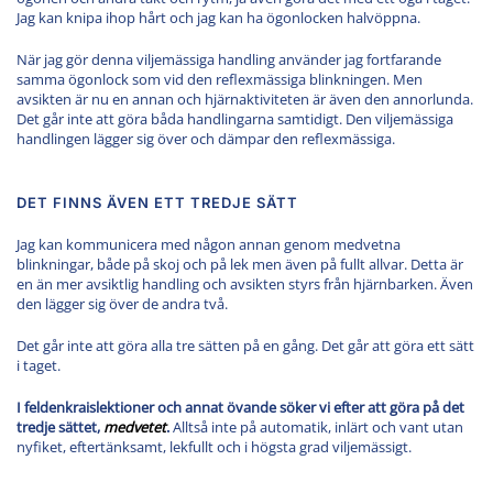
Jag kan knipa ihop hårt och jag kan ha ögonlocken halvöppna.
När jag gör denna viljemässiga handling använder jag fortfarande
samma ögonlock som vid den reflexmässiga blinkningen. Men
avsikten är nu en annan och hjärnaktiviteten är även den annorlunda.
Det går inte att göra båda handlingarna samtidigt. Den viljemässiga
handlingen lägger sig över och dämpar den reflexmässiga.
DET FINNS ÄVEN ETT TREDJE SÄTT
Jag kan kommunicera med någon annan genom medvetna
blinkningar, både på skoj och på lek men även på fullt allvar. Detta är
en än mer avsiktlig handling och avsikten styrs från hjärnbarken. Även
den lägger sig över de andra två.
Det går inte att göra alla tre sätten på en gång. Det går att göra ett sätt
i taget.
I feldenkraislektioner och annat övande söker vi efter att göra på det
tredje sättet,
medvetet
.
Alltså inte på automatik, inlärt och vant utan
nyfiket, eftertänksamt, lekfullt och i högsta grad viljemässigt.