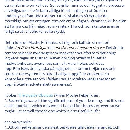
du ramlar inte omkull osv. Sensoriska, minnes och kognitiva processer
är viktiga, men de är bara viktiga för att antingen utföra eller
undertrycka framtida rörelser. Om vi skalar av så handlar det
mänskliga om att antingen röra oss emot något vi åtrår och vill ha eller
att fjärma oss från något som vi inte vill ha och som kanske även är
farligt så att vi behöver söka skydd.
Detta förstod Moshe Feldenkrais tidigt och kallade sin metod
både
förbättra förmågan
och
medvetenhet genom rörelse.
Det är inte
samma sak som rörelse genom medvetenhet eftersom det enligt
logikens regler är skillnad i vilken ordning orden står. Det är
medvetenheten, awareness som ska vara i fokus och övas
upp. Rörelsen, den fysiska påtagligheten i rummet. Hjärnans och
centrala nervsystemets huvudsakliga uppgift är att styra och
kontrollera rörelser och i feldenkrais är rörelsen redskapet för att
uppnå ökad medvetenhet (awareness).
I boken
The Elusive Obvious
skriver Moshe Feldenkrais:
"...Becoming aware is the significant part of your learning, and it is not
at all important which movement is used for the lesson; even so we
might just as well choose one which is also useful in life.”.
och på svenska:
"...Att bli medveten är den mest betydelsefulla delen i lärandet, och